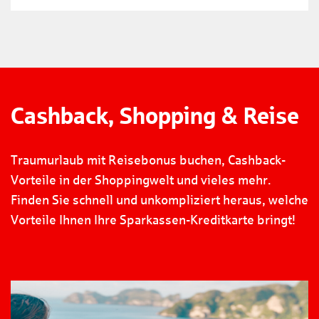
Cashback, Shopping & Reise
Traumurlaub mit Reisebonus buchen, Cashback-
Vorteile in der Shoppingwelt und vieles mehr.
Finden Sie schnell und unkompliziert heraus, welche
Vorteile Ihnen Ihre Sparkassen-Kreditkarte bringt!